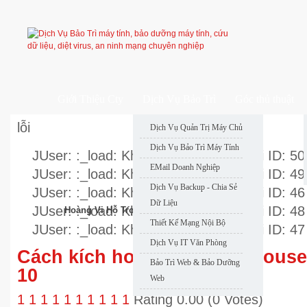
Giới Thiệu Cty
Dịch Vụ Bảo Trì
Góc thủ thuật
lỗi
Dịch Vụ Quản Trị Máy Chủ
Dịch Vụ Bảo Trì Máy Tính
JUser: :_load: Không thể nạp user với ID: 50
EMail Doanh Nghiệp
JUser: :_load: Không thể nạp user với ID: 49
Dịch Vụ Backup - Chia Sẻ
JUser: :_load: Không thể nạp user với ID: 46
Dữ Liệu
JUser: :_load: Không thể nạp user với ID: 48
Hoàng Vi Hỗ Trợ Nhanh
Thiết Kế Mạng Nội Bộ
JUser: :_load: Không thể nạp user với ID: 47
Dịch Vụ IT Văn Phòng
Cách kích hoạt tính năng Mous
Bảo Trì Web & Bảo Dưỡng
10
Web
1
1
1
1
1
1
1
1
1
1
Rating 0.00 (0 Votes)