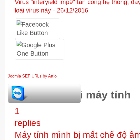
Virus "interyield jmp9" tấn công hệ thống, đây
loại virus này -
26/12/2016
Joomla SEF URLs by Artio
hỏi đáp bảo trì máy tính
1
replies
Máy tính mình bị mất chế độ âm t