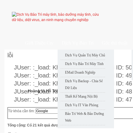
Giới Thiệu Cty
Dịch Vụ Bảo Trì
Góc thủ thuật
lỗi
Dịch Vụ Quản Trị Máy Chủ
Dịch Vụ Bảo Trì Máy Tính
JUser: :_load: Không thể nạp user với ID: 50
EMail Doanh Nghiệp
JUser: :_load: Không thể nạp user với ID: 49
Dịch Vụ Backup - Chia Sẻ
JUser: :_load: Không thể nạp user với ID: 46
Dữ Liệu
JUser: :_load: Không thể nạp user với ID: 48
Hoàng Vi Hỗ Trợ Nhanh
Thiết Kế Mạng Nội Bộ
JUser: :_load: Không thể nạp user với ID: 47
Dịch Vụ IT Văn Phòng
Từ khóa cần tìm:
Tìm
Bảo Trì Web & Bảo Dưỡng
kiếm
Web
Tổng cộng: Có 21 kết quả được tìm thấy.