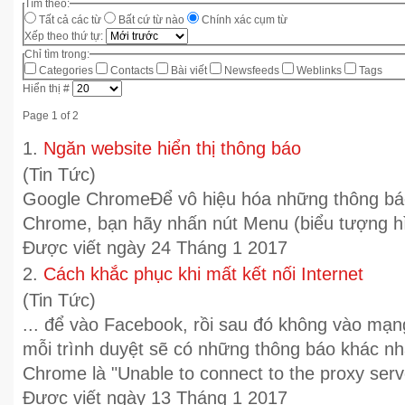
Tìm theo:
Tất cả các từ
Bất cứ từ nào
Chính xác cụm từ
Xếp theo thứ tự:
Chỉ tìm trong:
Categories
Contacts
Bài viết
Newsfeeds
Weblinks
Tags
Hiển thị #
Page 1 of 2
1.
Ngăn website hiển thị thông báo
(Tin Tức)
Google
ChromeĐể vô hiệu hóa những thông báo 
Chrome, bạn hãy nhấn nút Menu (biểu tượng hì
Được viết ngày 24 Tháng 1 2017
2.
Cách khắc phục khi mất kết nối Internet
(Tin Tức)
... để vào Facebook, rồi sau đó không vào mạn
mỗi trình duyệt sẽ có những thông báo khác n
Chrome là "Unable to connect to the proxy server
Được viết ngày 13 Tháng 1 2017