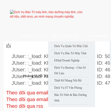
Giới Thiệu Cty
Dịch Vụ Bảo Trì
Góc thủ thuật
lỗi
Dịch Vụ Quản Trị Máy Chủ
Dịch Vụ Bảo Trì Máy Tính
JUser: :_load: Không thể nạp user với ID: 50
EMail Doanh Nghiệp
JUser: :_load: Không thể nạp user với ID: 49
Dịch Vụ Backup - Chia Sẻ
JUser: :_load: Không thể nạp user với ID: 46
Dữ Liệu
JUser: :_load: Không thể nạp user với ID: 48
Hoàng Vi Hỗ Trợ Nhanh
Thiết Kế Mạng Nội Bộ
JUser: :_load: Không thể nạp user với ID: 47
Dịch Vụ IT Văn Phòng
Theo dõi qua email
Bảo Trì Web & Bảo Dưỡng
Theo dõi qua email
Web
Theo dõi qua rss