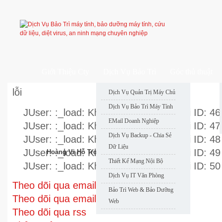
Giới Thiệu Cty
Dịch Vụ Bảo Trì
Góc thủ thuật
lỗi
Dịch Vụ Quản Trị Máy Chủ
Dịch Vụ Bảo Trì Máy Tính
JUser: :_load: Không thể nạp user với ID: 46
EMail Doanh Nghiệp
JUser: :_load: Không thể nạp user với ID: 47
Dịch Vụ Backup - Chia Sẻ
JUser: :_load: Không thể nạp user với ID: 48
Dữ Liệu
JUser: :_load: Không thể nạp user với ID: 49
Hoàng Vi Hỗ Trợ Nhanh
Thiết Kế Mạng Nội Bộ
JUser: :_load: Không thể nạp user với ID: 50
Dịch Vụ IT Văn Phòng
Theo dõi qua email
Bảo Trì Web & Bảo Dưỡng
Theo dõi qua email
Web
Theo dõi qua rss