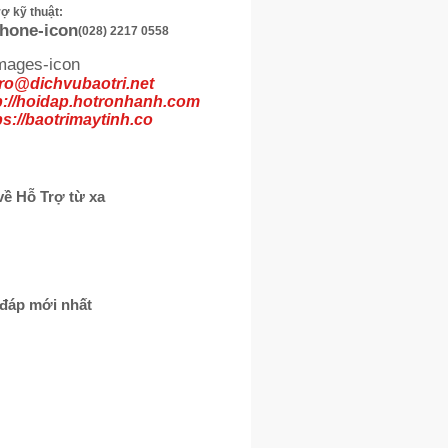
rợ kỹ thuật:
(028) 2217 0558
ro@dichvubaotri.net
p://hoidap.hotronhanh.com
ps://baotrimaytinh.co
về Hỗ Trợ từ xa
 đáp mới nhất