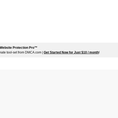
Website Protection Pro™
imate tool-set from DMCA.com |
Get Started Now for Just $10 / month
!