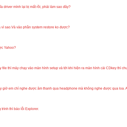
a driver mình lại bị mất rồi, phải làm sao đây?
là vì sao.Và vào phần system restore ko được?
ược Yahoo?
 file thì máy chạy vào màn hình setup và tới khi hiện ra màn hình cài CDkey thì chu
y giờ em chỉ nghe được âm thanh qua headphone mà không nghe được qua loa. Anh
rình thì báo lỗi Explorer.