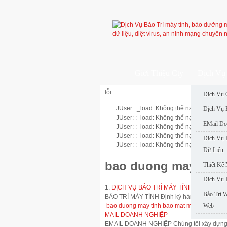
Giới Thiệu Cty
Dịch Vụ 
lỗi
Dịch Vụ 
JUser: :_load: Không thể nạp user với ID
Dịch Vụ 
JUser: :_load: Không thể nạp user với ID
EMail Do
JUser: :_load: Không thể nạp user với ID
JUser: :_load: Không thể nạp user với ID
Dịch Vụ 
JUser: :_load: Không thể nạp user với ID
Dữ Liệu
bao duong may tinh:
Thiết Kế
Dịch Vụ 
1.
DỊCH VỤ BẢO TRÌ MÁY TÍNH VĂN PHÒ
Bảo Trì 
BẢO TRÌ MÁY TÍNH Định kỳ hàng tháng, Hoàng 
bao duong may tinh
bao mat may chu
Web
bao t
MAIL DOANH NGHIỆP
EMAIL DOANH NGHIỆP Chúng tôi xây dựng hệ