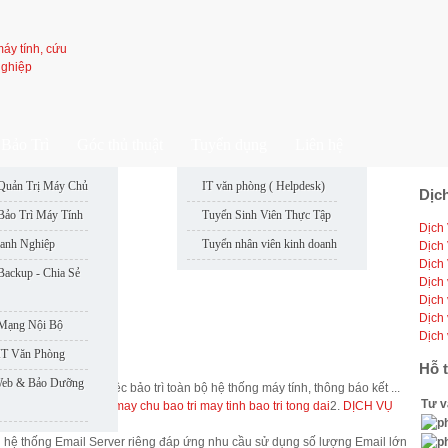
Bảo Trì
Góc thủ thuật
Tuyển dụng
Liên hệ
Quản Trị Máy Chủ
IT văn phòng ( Helpdesk)
Dịc
: 50
Bảo Trì Máy Tính
Tuyển Sinh Viên Thực Tập
Dịch
: 49
anh Nghiệp
Tuyển nhân viên kinh doanh
Dịch
: 46
Dịch
: 48
Backup - Chia Sẻ
Dịch 
: 47
Dịch 
Dịch 
 Mạng Nội Bộ
Dịch
IT Văn Phòng
Hỗ 
NG
Web & Bảo Dưỡng
Vi sẽ thực hiện việc bảo trì toàn bộ hệ thống máy tính, thông báo kết ...
Tư v
ri mang noi bo
bao tri may chu
bao tri may tinh
bao tri tong dai
2.
DỊCH VỤ
 thống Email Server riêng đáp ứng nhu cầu sử dụng số lượng Email lớn