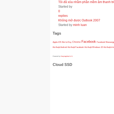
Tôi đã xóa nhầm phần mềm âm thanh trên
Started by
0
replies
Không mở được Outlook 2007
Started by
minh luan
Tags
Facebook
Apple iOS
Bùi Lê Duy
Chrome
Facebook Messeng
thủ thuật Android
thủ thuật Facebook
thủ thuật Windows 10
thủ thuật trì
Powered by
Easytagcloud v2.1
Cloud SSD