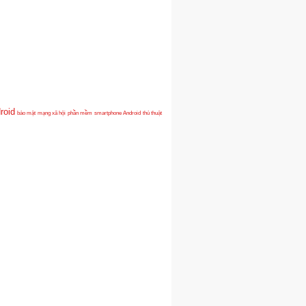
roid
bảo mật
mạng xã hội
phần mềm
smartphone Android
thủ thuật