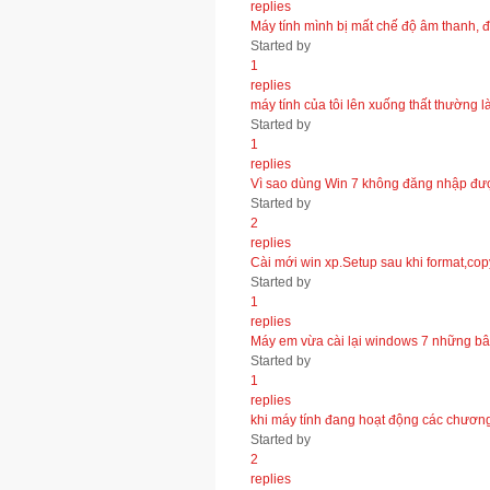
replies
Máy tính mình bị mất chế độ âm thanh, đĩ
Started by
1
replies
máy tính của tôi lên xuống thất thường 
Started by
1
replies
Vì sao dùng Win 7 không đăng nhập đ
Started by
2
replies
Cài mới win xp.Setup sau khi format,copy
Started by
1
replies
Máy em vừa cài lại windows 7 những bâ
Started by
1
replies
khi máy tính đang hoạt động các chương t
Started by
2
replies