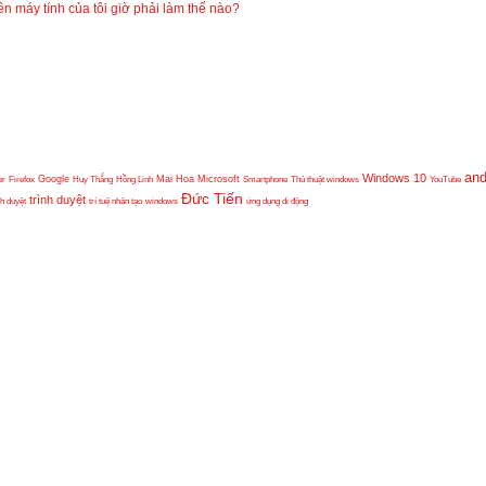
 máy tính của tôi giờ phải làm thế nào?
and
Windows 10
er
Firefox
Google
Huy Thắng
Hồng Linh
Mai Hoa
Microsoft
Smartphone
Thủ thuật windows
YouTube
Đức Tiến
trình duyệt
nh duyệt
trí tuệ nhân tạo
windows
ứng dụng di động