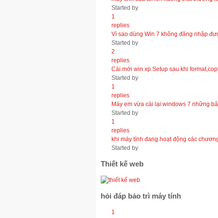
Started by
1
replies
Vì sao dùng Win 7 không đăng nhập đ
Started by
2
replies
Cài mới win xp.Setup sau khi format,copy
Started by
1
replies
Máy em vừa cài lại windows 7 những bâ
Started by
1
replies
khi máy tính đang hoạt động các chương t
Started by
Thiết kế web
hỏi đáp bảo trì máy tính
1