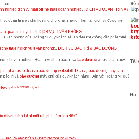
Hỗ t
- ổn ...
anh nghiep
dich vu mail offline
mail doanh nghiep
3.
DỊCH VỤ QUẢN TRỊ MÁY
ụ quản trị máy chủ hosting cho khách hàng. Hiện tại, dịch vụ được triển
hot
htt
 chu
quan tri may chu
4.
DỊCH VỤ IT VĂN PHÒNG
htt
 IT văn phòng của Hoàng Vi quý khách sẽ an tâm khi không cần phải thuê
u cho thue it
dich vu it van phong
5.
DỊCH VỤ BẢO TRÌ & BẢO DƯỠNG
ũ chuyên nghiệp, Hoàng Vi nhận bảo trì và
bảo dưỡng
website của quý
Tải 
p nhật website
dich vu bao duong website
6.
Dịch vụ bảo dưỡng máy chủ
n bảo trì và
bảo dưỡng
máy chủ của quý khách hàng. Đến với Hoàng Vi, quý
 bao tri
Joomla SEF URLs by Artio
Hỏi
a driver mình lại bị mất rồi, phải làm sao đây?
là vì sao.Và vào phần system restore ko được?