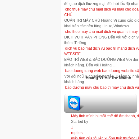
để giao dịch thương mại, đòi hỏi tốc độ nhanh
cho thue may chu mail
dich vu mail cho do
CHỦ
QUẢN TRỊ MÁY CHỦ Hoàng Vi cung cấp dịch v
khai trên các nền tảng Linux, Windows ...
cho thue may chu mail
dich vu quan tri may
DỊCH VỤ IT VĂN PHÒNG Đến với với dịch vụ
thêm IT riêng. ...
dich vu bao mat
dich vu bao tri mang
dich v
WEBSITE
BẢO TRÌ WEB & BẢO DƯỠNG WEB Với đội ng
khách hàng. Đến với Hoàng ...
bao duong trang web
bao duong website
cậ
Với đội ngũ IT chuyên nghiệp, Hoàng Vi nhậ
Hoàng Vi Hỗ Trợ Nhanh
khách hàng ...
bảo dưỡng máy chủ
bao tri may chu
dich vu
1
replies
Máy tính mình bị mất chế độ âm thanh, đĩ
Started by
1
replies
máy tính của tôi lên xuống thất thường 