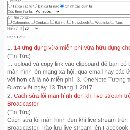
Tìm theo:
Tất cả các từ
Bất cứ từ nào
Chính xác cụm từ
Xếp theo thứ tự:
Chỉ tìm trong:
Categories
Contacts
Bài viết
Newsfeeds
Weblinks
Tags
Hiển thị #
Page 1 of 3
1.
14 ứng dụng vừa miễn phí vừa hữu dụng cho
(Tin Tức)
... upload và copy link vào clipboard để bạn có
màn hình lên
mạng xã hội
, qua email hay các ứ
vời hơn cả là nó miễn phí. 3. OneNote Tương t
Được viết ngày 13 Tháng 1 2017
2.
Cách sửa lỗi màn hình đen khi live stream 
Broadcaster
(Tin Tức)
Cách sửa lỗi màn hình đen khi live stream tr
Broadcaster Trào lưu live stream lên Facebook 