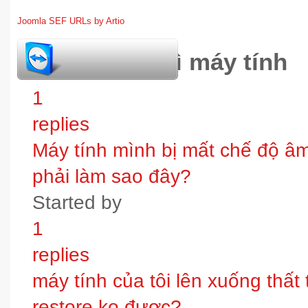
Joomla SEF URLs by Artio
hỏi đáp bảo trì máy tính
1
replies
Máy tính mình bị mất chế độ âm t
phải làm sao đây?
Started by
1
replies
máy tính của tôi lên xuống thấ
restore ko được?