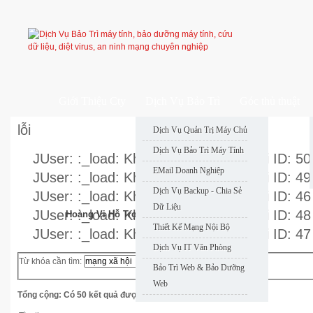
Giới Thiệu Cty
Dịch Vụ Bảo Trì
Góc thủ thuật
lỗi
Dịch Vụ Quản Trị Máy Chủ
Dịch Vụ Bảo Trì Máy Tính
JUser: :_load: Không thể nạp user với ID: 50
EMail Doanh Nghiệp
JUser: :_load: Không thể nạp user với ID: 49
Dịch Vụ Backup - Chia Sẻ
JUser: :_load: Không thể nạp user với ID: 46
Dữ Liệu
JUser: :_load: Không thể nạp user với ID: 48
Hoàng Vi Hỗ Trợ Nhanh
Thiết Kế Mạng Nội Bộ
JUser: :_load: Không thể nạp user với ID: 47
Dịch Vụ IT Văn Phòng
Từ khóa cần tìm:
Tìm
Bảo Trì Web & Bảo Dưỡng
kiếm
Web
Tổng cộng: Có 50 kết quả được tìm thấy.